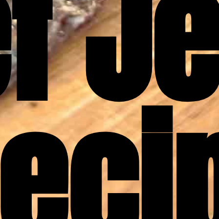
f Je
eci