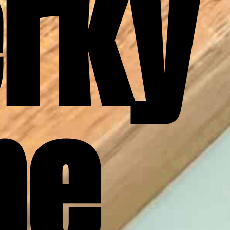
rky 
pe